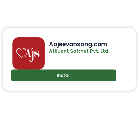
Aajeevansang.com
Affluent Softnet Pvt. Ltd
Install